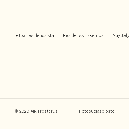
e
Tietoa residenssistä
Residenssihakemus
Näyttel
© 2020 AiR Frosterus
Tietosuojaseloste