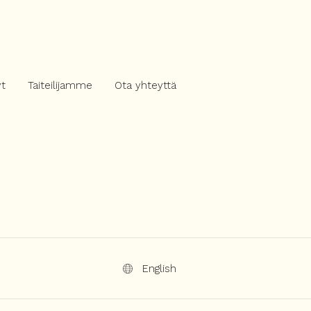
yt
Taiteilijamme
Ota yhteyttä
English